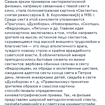
Самым ярким примером «антирелигиозной
фильмы», напрямую связанным с темой сект в
кино, стала полнометражная картина «Сектанты»,
снятая режиссером В. В. Королевичем[6] в 1930 г.
Среди сект в этой киноленте упоминаются
«Прыгуны», «Духоборы», «Новоизраиль», «Скопцы»,
«Федоровцы», «Летуны» и др. Главная идея
кинокартины заключалась в том, чтобы направить
зрителя на мысль: истинное лицо сектантов,
скрывающееся под маской внешнего трудолюбия и
благочестия — это лицо аполитичного врага,
чуждого новому строю и крайне враждебного
советской власти. В обличительной манере
преподносились бытовые сюжеты из жизни
сектантов: вербовка обычных сельчан в секту
«Федоровцев», их обряды и молитвенные шествия,
ожидание адептов секты конца света в Петров
день, лечение знахарками детей, свадьба в секте
«Духоборов» и т. д. «Правильному» принятию
зрителем образов и смыслов картины
способствовали определенные
кинематографические приемы. Так, «в фильме
представлен широкий методологический спектр,
разрабатывавшийся в советском кинематографе