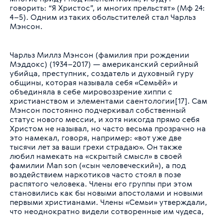
говорить: “Я Христос”, и многих прельстят» (Мф 24:
4–5). Одним из таких обольстителей стал Чарльз
Мэнсон.
Чарльз Миллз Мэнсон (фамилия при рождении
Мэддокс) (1934–2017) — американский серийный
убийца, преступник, создатель и духовный гуру
общины, которая называла себя «Семьёй» и
объединяла в себе мировоззрение хиппи с
христианством и элементами саентологии[17]. Сам
Мэнсон постоянно подчеркивал собственный
статус нового мессии, и хотя никогда прямо себя
Христом не называл, но часто весьма прозрачно на
это намекал, говоря, например: «вот уже две
тысячи лет за ваши грехи страдаю». Он также
любил намекать на «скрытый смысл» в своей
фамилии Man son («сын человеческий»), а под
воздействием наркотиков часто стоял в позе
распятого человека. Члены его группы при этом
становились как бы новыми апостолами и новыми
первыми христианами. Члены «Семьи» утверждали,
что неоднократно видели сотворенные им чудеса,