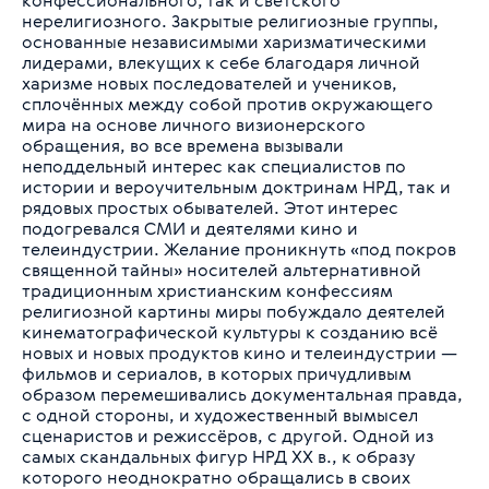
конфессионального, так и светского
нерелигиозного. Закрытые религиозные группы,
основанные независимыми харизматическими
лидерами, влекущих к себе благодаря личной
харизме новых последователей и учеников,
сплочённых между собой против окружающего
мира на основе личного визионерского
обращения, во все времена вызывали
неподдельный интерес как специалистов по
истории и вероучительным доктринам НРД, так и
рядовых простых обывателей. Этот интерес
подогревался СМИ и деятелями кино и
телеиндустрии. Желание проникнуть «под покров
священной тайны» носителей альтернативной
традиционным христианским конфессиям
религиозной картины миры побуждало деятелей
кинематографической культуры к созданию всё
новых и новых продуктов кино и телеиндустрии —
фильмов и сериалов, в которых причудливым
образом перемешивались документальная правда,
с одной стороны, и художественный вымысел
сценаристов и режиссёров, с другой. Одной из
самых скандальных фигур НРД XX в., к образу
которого неоднократно обращались в своих