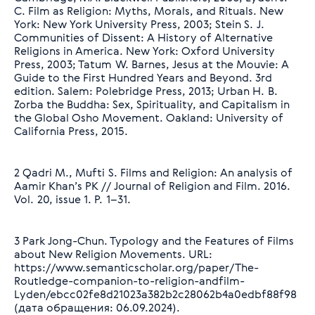
C. Film as Religion: Myths, Morals, and Rituals. New
York: New York University Press, 2003; Stein S. J.
Сommunities of Dissent: A History of Alternative
Religions in America. New York: Oxford University
Press, 2003; Tatum W. Barnes, Jesus at the Mouvie: A
Guide to the First Hundred Years and Beyond. 3rd
edition. Salem: Polebridge Press, 2013; Urban H. B.
Zorba the Buddha: Sex, Spirituality, and Capitalism in
the Global Osho Movement. Oakland: University of
California Press, 2015.
2 Qadri M., Mufti S. Films and Religion: An analysis of
Aamir Khan’s PK // Journal of Religion and Film. 2016.
Vol. 20, issue 1. P. 1–31.
3 Park Jong-Chun. Typology and the Features of Films
about New Religion Movements. URL:
https://www.semanticscholar.org/paper/The-
Routledge-companion-to-religion-andfilm-
Lyden/ebcc02fe8d21023a382b2c28062b4a0edbf88f98
(дата обращения: 06.09.2024).