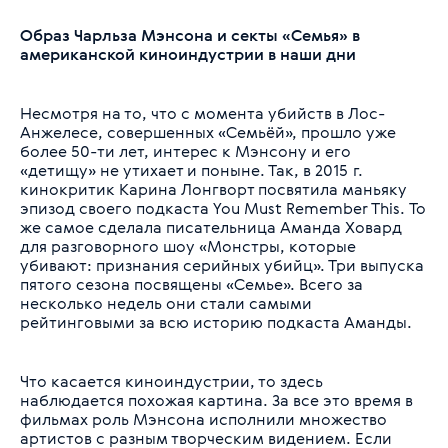
Образ Чарльза Мэнсона и секты «Семья» в
американской киноиндустрии в наши дни
Несмотря на то, что с момента убийств в Лос-
Анжелесе, совершенных «Семьёй», прошло уже
более 50-ти лет, интерес к Мэнсону и его
«детищу» не утихает и поныне. Так, в 2015 г.
кинокритик Карина Лонгворт посвятила маньяку
эпизод своего подкаста You Must Remember This. То
же самое сделала писательница Аманда Ховард
для разговорного шоу «Монстры, которые
убивают: признания серийных убийц». Три выпуска
пятого сезона посвящены «Семье». Всего за
несколько недель они стали самыми
рейтинговыми за всю историю подкаста Аманды.
Что касается киноиндустрии, то здесь
наблюдается похожая картина. За все это время в
фильмах роль Мэнсона исполнили множество
артистов с разным творческим видением. Если