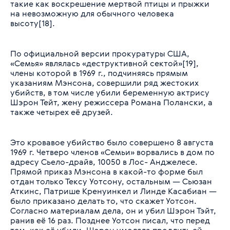
такие как воскрешение мертвой птицы и прыжки
на невозможную для обычного человека
высоту[18].
По официальной версии прокуратуры США,
«Семья» являлась «деструктивной сектой»[19],
члены которой в 1969 г., подчиняясь прямым
указаниям Мэнсона, совершили ряд жестоких
убийств, в том числе убили беременную актрису
Шэрон Тейт, жену режиссера Романа Полански, а
также четырех её друзей.
Это кровавое убийство было совершено 8 августа
1969 г. Четверо членов «Семьи» ворвались в дом по
адресу Сьело-драйв, 10050 в Лос- Анджелесе.
Прямой приказ Мэнсона в какой-то форме был
отдан только Тексу Уотсону, остальным — Сьюзан
Аткинс, Патрише Кренуинкел и Линде Касабиан —
было приказано делать то, что скажет Уотсон.
Согласно материалам дела, он и убил Шэрон Тэйт,
ранив её 16 раз. Позднее Уотсон писал, что перед