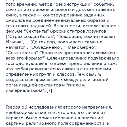
того времени: метод “реконструкции” событий,
сочетание приемов игрового и документального
кино, а также — конструирование заданных
смыслов на соединение визуальных образов и
текстовых надписей. В частности, использование в
фильме “Сектанты” броских титров лозунгов
(“Страх создал богов”, “Товарищи, помните завет
Ильича”, … “До тех пор, пока массы сами не
научатся”, “Объединено”, “Планомерно”,
“Сознательно”, “Бороться против капитализма во
всех его формах”) целенаправленно подчёркивало
господствующее в то время представление о том,
что любая религия тесно связана с интересами
определенных групп и классов. Тем самым
создавалась прямая связь между религиозной
организацией сектантов и “гнилым
империализмом”»[7] .
Говоря об исследованиях второго направления,
необходимо отметить, что оно, в отличие от
первого, было ориентировано на описание
картины религиозного поля современности, и