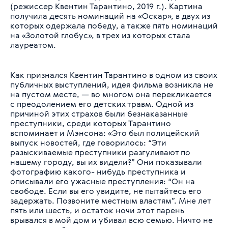
(режиссер Квентин Тарантино, 2019 г.). Картина
получила десять номинаций на «Оскар», в двух из
которых одержала победу, а также пять номинаций
на «Золотой глобус», в трех из которых стала
лауреатом.
Как признался Квентин Тарантино в одном из своих
публичных выступлений, идея фильма возникла не
на пустом месте, — во многом она перекликается
с преодолением его детских травм. Одной из
причиной этих страхов были безнаказанные
преступники, среди которых Тарантино
вспоминает и Мэнсона: «Это был полицейский
выпуск новостей, где говорилось: “Эти
разыскиваемые преступники разгуливают по
нашему городу, вы их видели?” Они показывали
фотографию какого- нибудь преступника и
описывали его ужасные преступления: “Он на
свободе. Если вы его увидите, не пытайтесь его
задержать. Позвоните местным властям”. Мне лет
пять или шесть, и остаток ночи этот парень
врывался в мой дом и убивал всю семью. Ничто не