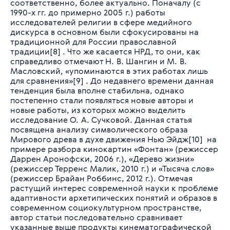
соответственно, более актуально. Поначалу (с
1990-х гг. до примерно 2005 г.) работы
исследователей религии в сфере медийного
дискурса в основном были сфокусированы на
традиционной для России православной
традиции[8] . Что же касается НРД, то они, как
справедливо отмечают Н. В. Шангин и М. В.
Масловский, «упоминаются в этих работах лишь
для сравнения»[9] . До недавнего времени данная
тенденция была вполне стабильна, однако
постепенно стали появляться новые авторы и
новые работы, из которых можно выделить
исследование О. А. Сучковой. Данная статья
посвящена анализу символического образа
Мирового древа в духе движения Нью Эйдж[10] на
примере разбора кинокартин «Фонтан» (режиссер
Даррен Аронофски, 2006 г.), «Дерево жизни»
(режиссер Терренс Малик, 2010 г.) и «Тысяча слов»
(режиссер Брайан Роббинс, 2012 г.). Отмечая
растущий интерес современной науки к проблеме
адаптивности архетипических понятий и образов в
современном социокультурном пространстве,
автор статьи последовательно сравнивает
указанные выше продукты кинематографической