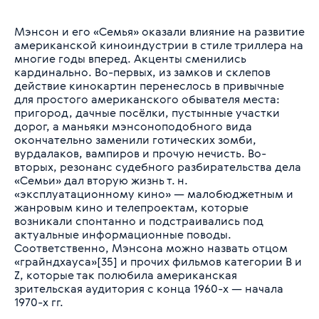
Мэнсон и его «Семья» оказали влияние на развитие
американской киноиндустрии в стиле триллера на
многие годы вперед. Акценты сменились
кардинально. Во-первых, из замков и склепов
действие кинокартин перенеслось в привычные
для простого американского обывателя места:
пригород, дачные посёлки, пустынные участки
дорог, а маньяки мэнсоноподобного вида
окончательно заменили готических зомби,
вурдалаков, вампиров и прочую нечисть. Во-
вторых, резонанс судебного разбирательства дела
«Семьи» дал вторую жизнь т. н.
«эксплуатационному кино» — малобюджетным и
жанровым кино и телепроектам, которые
возникали спонтанно и подстраивались под
актуальные информационные поводы.
Соответственно, Мэнсона можно назвать отцом
«грайндхауса»[35] и прочих фильмов категории B и
Z, которые так полюбила американская
зрительская аудитория с конца 1960-х — начала
1970-х гг.