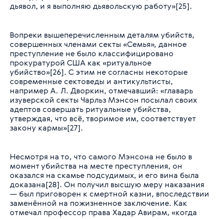
дьявол, и я выполняю дьявольскую работу»[25].
Вопреки вышеперечисленным деталям убийств,
совершенных членами секты «Семья», данное
преступление не было классифицировано
прокуратурой США как «ритуальное
убийство»[26]. С этим не согласны некоторые
современные сектоведы и антикультисты,
например А. Л. Дворкин, отмечавший: «главарь
изуверской секты Чарльз Мэнсон посылал своих
адептов совершать ритуальные убийства,
утверждая, что всё, творимое им, соответствует
закону кармы»[27].
Несмотря на то, что самого Мэнсона не было в
момент убийства на месте преступления, он
оказался на скамье подсудимых, и его вина была
доказана[28]. Он получил высшую меру наказания
— был приговорен к смертной казни, впоследствии
заменённой на пожизненное заключение. Как
отмечал профессор права Хадар Авирам, «когда