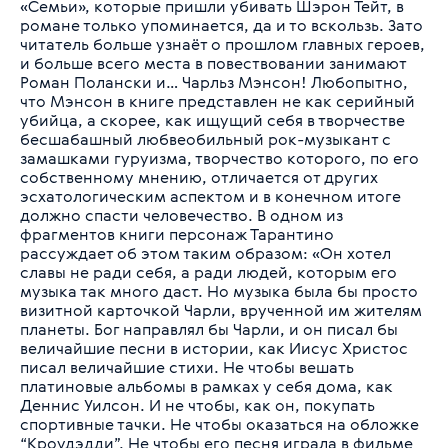
«Семьи», которые пришли убивать Шэрон Тейт, в
романе только упоминается, да и то вскользь. Зато
читатель больше узнаёт о прошлом главных героев,
и больше всего места в повествовании занимают
Роман Полански и… Чарльз Мэнсон! Любопытно,
что Мэнсон в книге представлен не как серийный
убийца, а скорее, как ищущий себя в творчестве
бесшабашный любвеобильный рок-музыкант с
замашками гуруизма, творчество которого, по его
собственному мнению, отличается от других
эсхатологическим аспектом и в конечном итоге
должно спасти человечество. В одном из
фрагментов книги персонаж Тарантино
рассуждает об этом таким образом: «Он хотел
славы не ради себя, а ради людей, которым его
музыка так много даст. Но музыка была бы просто
визитной карточкой Чарли, врученной им жителям
планеты. Бог направлял бы Чарли, и он писал бы
величайшие песни в истории, как Иисус Христос
писал величайшие стихи. Не чтобы вешать
платиновые альбомы в рамках у себя дома, как
Деннис Уилсон. И не чтобы, как он, покупать
спортивные тачки. Не чтобы оказаться на обложке
“Кроудэдди”. Не чтобы его песня играла в фильме