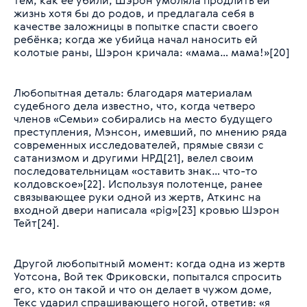
тем, как её убили, Шэрон умоляла продлить ей
жизнь хотя бы до родов, и предлагала себя в
качестве заложницы в попытке спасти своего
ребёнка; когда же убийца начал наносить ей
колотые раны, Шэрон кричала: «мама… мама!»[20]
Любопытная деталь: благодаря материалам
судебного дела известно, что, когда четверо
членов «Семьи» собирались на место будущего
преступления, Мэнсон, имевший, по мнению ряда
современных исследователей, прямые связи с
сатанизмом и другими НРД[21], велел своим
последовательницам «оставить знак… что-то
колдовское»[22]. Используя полотенце, ранее
связывающее руки одной из жертв, Аткинс на
входной двери написала «pig»[23] кровью Шэрон
Тейт[24].
Другой любопытный момент: когда одна из жертв
Уотсона, Вой тек Фриковски, попытался спросить
его, кто он такой и что он делает в чужом доме,
Текс ударил спрашивающего ногой, ответив: «я