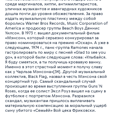
среде маргиналов, хиппи, антимилитаристов,
уличных музыкантов и авангардных художников
дошла почти до уровня обожествления. За право
издать музыкальную пластинку между собой
боролись Warner Bros Records, Music Corporation of
America и продюсер группы Beach Boys Деннис
Уилсон. В 1973 г. вышел документальный фильм
«Мэнсон», который серьезно конкурировал за
право номинироваться на премию «Оскар». А уже в
следующем, 1974 г., панк-группа Ramones начала
гастролировать по миру с песней «Glad to see you
go», в которой были следующие слова: «Улыбайся.
Я буду смеяться, а ты получишь кровавую ванну.
Именно в этот страстный момент я получу славу
как у Чарльза Мэнсона»[34]. Другой музыкальный
коллектив, Black Flag, назвал в честь Мэнсона свой
концертный тур. Самый скандальный случай
произошел во время выступления группы Guns`N
Roses, когда ее солист Эксл Роуз вышел на сцену в
футболке с портретом Мэнсона. Разразился
скандал, музыкантам пришлось выплачивать
материальную компенсацию за моральный ущерб
сыну убитого «Семьёй» Вой цека Фриковски.