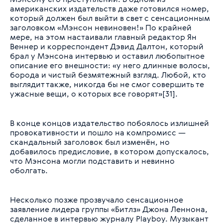
американских издательств даже готовился номер,
который должен был выйти в свет с сенсационным
заголовком «Мэнсон невиновен!» По крайней
мере, на этом настаивали главный редактор Ян
Веннер и корреспондент Дэвид Далтон, который
брал у Мэнсона интервью и оставил любопытное
описание его внешности: «у него длинные волосы,
борода и чистый безмятежный взгляд. Любой, кто
выглядит также, никогда бы не смог совершить те
ужасные вещи, о которых все говорят»[31].
В конце концов издательство побоялось излишней
провокативности и пошло на компромисс —
скандальный заголовок был изменён, но
добавилось предисловие, в котором допускалось,
что Мэнсона могли подставить и невинно
оболгать.
Несколько позже прозвучало сенсационное
заявление лидера группы «Битлз» Джона Леннона,
сделанное в интервью журналу Playboy. Музыкант