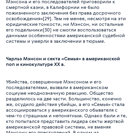
Мэнсона и его последователей приговорили к
смертной казни, в Калифорнии не было
пожизненного заключения без права досрочного
освобождения»[29]. Тем не менее, несмотря на эти
юридические тонкости, ни Мэнсон, ни остальные
его подельники[30] не смогли воспользоваться
данными особенностями американской судебной
системы и умерли в заключении в тюрьме.
Чарльз Мэнсон и секта «Семья» в американской
поп и кинокультуре XX в.
Убийства, совершенные Мэнсоном и его
последователями, вызвали в американском
социуме неоднозначную реакцию. Общество
разделилось на две части. Большинство, конечно
же, осудило действия убийцы, а его «Семья» стала
ассоциироваться у американского обывателя с
чем-то страшным и непонятным. Однако были и те,
кто попытался представить лидера секты жертвой
американской правовой системы, не вменяя
Мэнсону его преступлений. В одном из