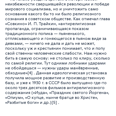
неизбежности свершившейся революции и победе
мирового социализма, но и уничтожить само
основание какого бы то ни было религиозного
сознания в советском обществе. Как отмечал глава
«Совкино» И. П. Трайкин, «антирелигиозная
пропаганда, ограничивающаяся показом
традиционного попика — пьяненького,
отплясывающего и гоняющегося в пьяном виде за
девками, — ничего не дала и дать не может,
поскольку уж и крестьянин понимает, что и попу
свой ственны человеческие слабости. Нам нужно
бить в самую основу: не столько по клиру, сколько
по самой религии. Тут одними лобными ударами
не обойдешься — нужны удары манёвренные,
обходные»[4] . Данная идеологическая установка
получила мощное развитие и производственную
базу, и уже к 1930 г. в СССР было выпущено где-то
около трех десятков фильмов антирелигиозного
содержания («Иуда», «Праздник святого Йоргена»,
«Опиум», «О купце, нынче братце во Христе»,
«Разбитые боги» и др.)[5] .