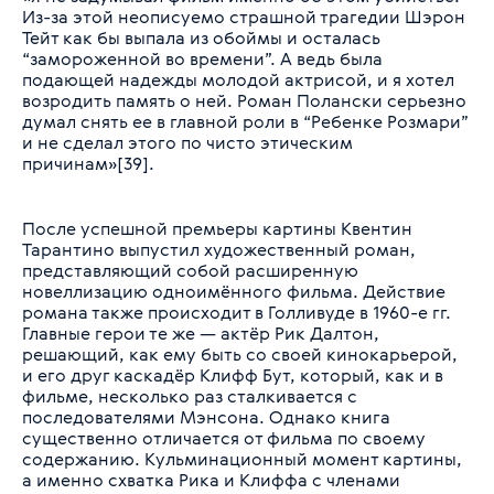
Из-за этой неописуемо страшной трагедии Шэрон
Тейт как бы выпала из обоймы и осталась
“замороженной во времени”. А ведь была
подающей надежды молодой актрисой, и я хотел
возродить память о ней. Роман Полански серьезно
думал снять ее в главной роли в “Ребенке Розмари”
и не сделал этого по чисто этическим
причинам»[39].
После успешной премьеры картины Квентин
Тарантино выпустил художественный роман,
представляющий собой расширенную
новеллизацию одноимённого фильма. Действие
романа также происходит в Голливуде в 1960-е гг.
Главные герои те же — актёр Рик Далтон,
решающий, как ему быть со своей кинокарьерой,
и его друг каскадёр Клифф Бут, который, как и в
фильме, несколько раз сталкивается с
последователями Мэнсона. Однако книга
существенно отличается от фильма по своему
содержанию. Кульминационный момент картины,
а именно схватка Рика и Клиффа с членами