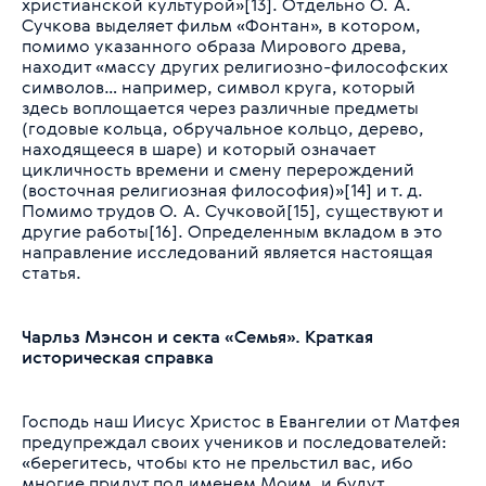
христианской культурой»[13]. Отдельно О. А.
Сучкова выделяет фильм «Фонтан», в котором,
помимо указанного образа Мирового древа,
находит «массу других религиозно-философских
символов… например, символ круга, который
здесь воплощается через различные предметы
(годовые кольца, обручальное кольцо, дерево,
находящееся в шаре) и который означает
цикличность времени и смену перерождений
(восточная религиозная философия)»[14] и т. д.
Помимо трудов О. А. Сучковой[15], существуют и
другие работы[16]. Определенным вкладом в это
направление исследований является настоящая
статья.
Чарльз Мэнсон и секта «Семья». Краткая
историческая справка
Господь наш Иисус Христос в Евангелии от Матфея
предупреждал своих учеников и последователей:
«берегитесь, чтобы кто не прельстил вас, ибо
многие придут под именем Моим, и будут