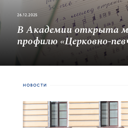
26.12.2025
В Академии открыта м
профилю «Церковно-певч
Item
3
of
5
НОВОСТИ