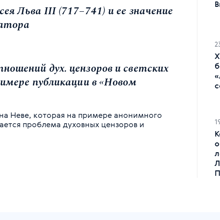
В
я Льва III (717–741) и ее значение
ратора
2
Х
ношений дух. цензоров и светских
б
«
примере публикации в «Новом
с
на Неве, которая на примере анонимного
1
вается проблема духовных цензоров и
К
о
л
Л
П