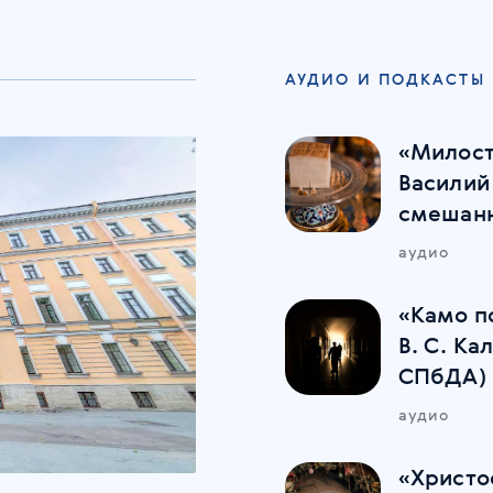
АУДИО И ПОДКАСТЫ
«Милост
Василий
смешан
аудио
«Камо по
В. С. Ка
СПбДА)
аудио
«Христо