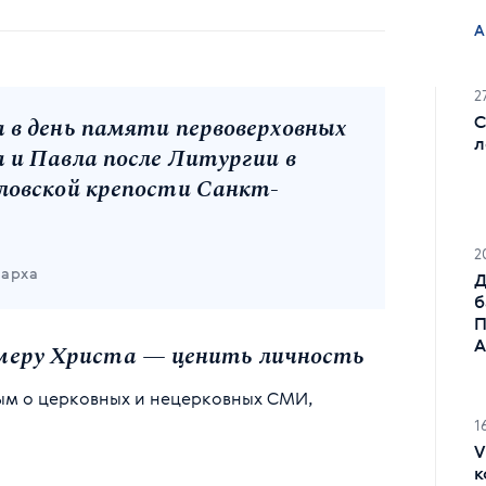
2
С
 в день памяти первоверховных
л
 и Павла после Литургии в
ловской крепости Санкт-
2
иарха
Д
б
П
А
меру Христа — ценить личность
ым о церковных и нецерковных СМИ,
1
V
к