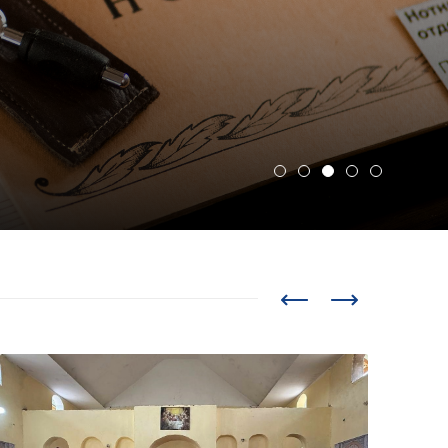
item
item
item
item
item
0
1
2
3
4