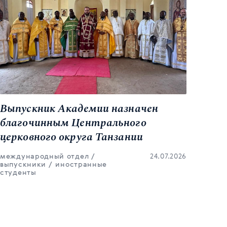
Выпускник Академии назначен
В п
благочинным Центрального
Бож
церковного округа Танзании
сос
Вар
международный отдел
24.07.2026
мон
выпускники
иностранные
студенты
митр
бого