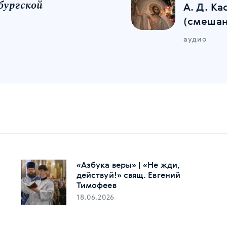
бургской
А. Д. Ка
(смешан
аудио
«Азбука веры» | «Не жди,
действуй!» свящ. Евгений
Тимофеев
18.06.2026