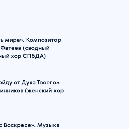
ь мира». Композитор
 Фатеев (сводный
ный хор СПбДА)
йду от Духа Твоего».
линников (женский хор
с Воскресе». Музыка