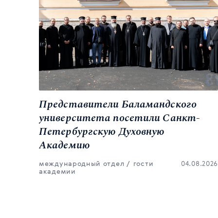
Представители Баламандского
н
университета посетили Санкт-
Петербургскую Духовную
боре
Академию
международный отдел
гости
04.08.2026
академии
7.2026