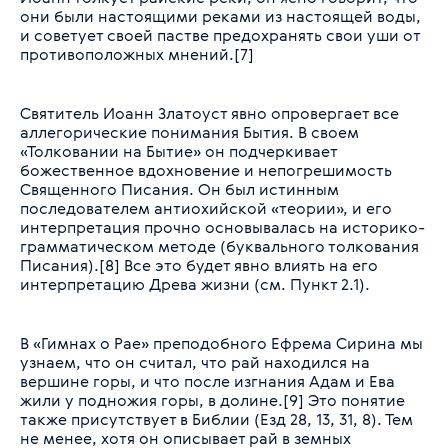
они были настоящими реками из настоящей воды,
и советует своей пастве предохранять свои уши от
противоположных мнений.[7]
Святитель Иоанн Златоуст явно опровергает все
аллегорические понимания Бытия. В своем
«Толковании на Бытие» он подчеркивает
божественное вдохновение и непогрешимость
Священного Писания. Он был истинным
последователем антиохийской «теории», и его
интерпретация прочно основывалась на историко-
грамматическом методе (буквального толкования
Писания).[8] Все это будет явно влиять на его
интерпретацию Древа жизни (см. Пункт 2.1).
В «Гимнах о Рае» преподобного Ефрема Сирина мы
узнаем, что он считал, что рай находился на
вершине горы, и что после изгнания Адам и Ева
жили у подножия горы, в долине.[9] Это понятие
также присутствует в Библии (Езд 28, 13, 31, 8). Тем
не менее, хотя он описывает рай в земных