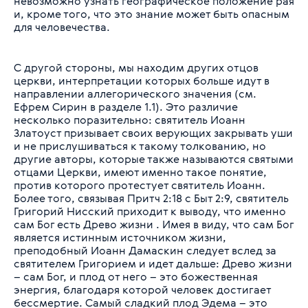
невозможно узнать географическое положение рая
и, кроме того, что это знание может быть опасным
для человечества.
С другой стороны, мы находим других отцов
церкви, интерпретации которых больше идут в
направлении аллегорического значения (см.
Ефрем Сирин в разделе 1.1). Это различие
несколько поразительно: святитель Иоанн
Златоуст призывает своих верующих закрывать уши
и не прислушиваться к такому толкованию, но
другие авторы, которые также называются святыми
отцами Церкви, имеют именно такое понятие,
против которого протестует святитель Иоанн.
Более того, связывая Притч 2:18 с Быт 2:9, святитель
Григорий Нисский приходит к выводу, что именно
сам Бог есть Древо жизни . Имея в виду, что сам Бог
является истинным источником жизни,
преподобный Иоанн Дамаскин следует вслед за
святителем Григорием и идет дальше: Древо жизни
– сам Бог, и плод от него – это божественная
энергия, благодаря которой человек достигает
бессмертие. Самый сладкий плод Эдема – это