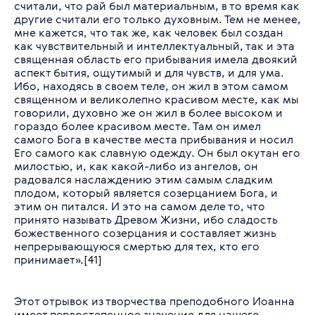
считали, что рай был материальным, в то время как
другие считали его только духовным. Тем не менее,
мне кажется, что так же, как человек был создан
как чувствительный и интеллектуальный, так и эта
священная область его прибывания имела двоякий
аспект бытия, ощутимый и для чувств, и для ума.
Ибо, находясь в своем теле, он жил в этом самом
священном и великолепно красивом месте, как мы
говорили, духовно же он жил в более высоком и
гораздо более красивом месте. Там он имел
самого Бога в качестве места прибывания и носил
Его самого как славную одежду. Он был окутан его
милостью, и, как какой-либо из ангелов, он
радовался наслаждению этим самым сладким
плодом, который является созерцанием Бога, и
этим он питался. И это на самом деле то, что
принято называть Древом Жизни, ибо сладость
божественного созерцания и составляет жизнь
непрерывающуюся смертью для тех, кто его
принимает»
.[41]
Этот отрывок из творчества преподобного Иоанна
имеет первостепенное значение для нашего