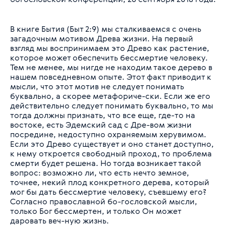
В книге Бытия (Быт 2:9) мы сталкиваемся с очень
загадочным мотивом Древа жизни. На первый
взгляд мы воспринимаем это Древо как растение,
которое может обеспечить бессмертие человеку.
Тем не менее, мы нигде не находим такое дерево в
нашем повседневном опыте. Этот факт приводит к
мысли, что этот мотив не следует понимать
буквально, а скорее метафориче-ски. Если же его
действительно следует понимать буквально, то мы
тогда должны признать, что все еще, где-то на
востоке, есть Эдемский сад с Дре-вом жизни
посредине, недоступно охраняемым херувимом.
Если это Древо существует и оно станет доступно,
к нему откроется свободный проход, то проблема
смерти будет решена. Но тогда возникает такой
вопрос: возможно ли, что есть нечто земное,
точнее, некий плод конкретного дерева, который
мог бы дать бессмертие человеку, съевшему его?
Согласно православной бо-гословской мысли,
только Бог бессмертен, и только Он может
даровать веч-ную жизнь.