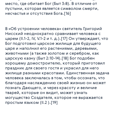
место, где обитает Бог (Быт 3:8). В отличие от
пустыни, которая является символом смерти,
несчастья и отсутствия Бога.[16]
В «Об устроении человека» святитель Григорий
Нисский неоднократно сравнивает человека с
царем (II.1-2, IV, V.1-2 и т. д.).[17] Он утверждает, что
Бог подготовил царское жилище для будущего
царя и наполнил его растениями, деревьями,
животными (а также золотом и серебром, как
царскую казну (Быт 2:10-14).[18] Бог подобен
хорошему домостроителю, который приготовил
праздник для своего гостя и украсил для него
жилище разными красотами. Единственная задача
человека заключалась в том, чтобы осознать, что
благодаря наслаждению своей жизнью он может
познать Дающего, и через красоту и величие
тварей, которые он видит, может узнать
могущество Создателя, которое не выражается
простым языком (II.2 ).[19]