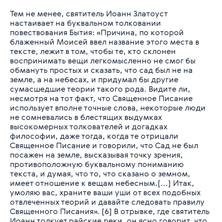
Тем не менее, святитель Иоанн Златоуст
настаивает на буквальном толковании
повествования Бытия:
«Причина, по которой
блаженный Моисей ввел название этого места в
тексте, лежит в том, чтобы те, кто склонен
воспринимать вещи легкомысленно не смог бы
обмануть простых и сказать, что сад был не на
земле, а на небесах, и придумал бы другие
сумасшедшие теории такого рода. Видите ли,
несмотря на тот факт, что Священное Писание
использует вполне точные слова, некоторые люди
не сомневались в блестящих выдумках
высокомерных толкователей и догадках
философии, даже тогда, когда те отрицали
Священное Писание и говорили, что Сад не был
посажен на земле, высказывая точку зрения,
противоположную буквальному пониманию
текста, и думая, что то, что сказано о земном,
имеет отношение к вещам небесным.[...] Итак,
умоляю вас, храните ваши уши от всех подобных
отвлеченных теорий и давайте следовать правилу
Священного Писания».
[6] В отрывке, где святитель
Иоанн толкует райские реки, он ясно говорит, что