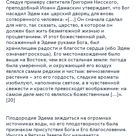
Следуя примеру святителя Григория Нисского,
преподобный Иоанн Дамаскин утверждает, что Бог
насадил Эдем как царский дворец для вновь
сотворенного человека:
«[...] Он сначала сделал
для него, так сказать, царство, в котором он
должен был жить безмятежной жизнью и
процветанием. И этот божественный рай,
посаженный в Эдеме руками Бога, был
хранилищем радости и благости сердца (ибо Эдем
означает роскошь). Его местонахождение было
выше на Востоке, чем вся остальная земля: погода
была умеренной, и окружающий его воздух
являлся самым редким и чистым: вечнозеленые
растения – это его гордость, сладкие ароматы
изобилуют, наполнены светом, а в чувственной
свежести и красоте превосходят воображение: на
самом деле место являлось божественным [...]»
.
[20]
Плодородие Эдема зиждиться на огромных
источниках воды, но его плодотворность была
признаком присутствия Бога и Его благословения.
Иногда в Ветхом Завете Бог называется