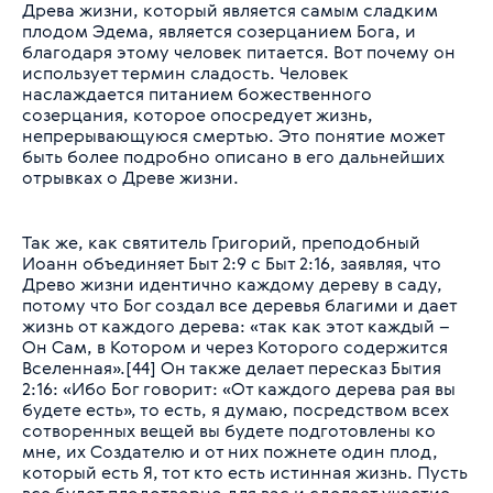
Древа жизни, который является самым сладким
плодом Эдема, является созерцанием Бога, и
благодаря этому человек питается. Вот почему он
использует термин сладость. Человек
наслаждается питанием божественного
созерцания, которое опосредует жизнь,
непрерывающуюся смертью. Это понятие может
быть более подробно описано в его дальнейших
отрывках о Древе жизни.
Так же, как святитель Григорий, преподобный
Иоанн объединяет Быт 2:9 с Быт 2:16, заявляя, что
Древо жизни идентично каждому дереву в саду,
потому что Бог создал все деревья благими и дает
жизнь от каждого дерева: «так как этот каждый –
Он Сам, в Котором и через Которого содержится
Вселенная».[44] Он также делает пересказ Бытия
2:16:
«Ибо Бог говорит: «От каждого дерева рая вы
будете есть», то есть, я думаю, посредством всех
сотворенных вещей вы будете подготовлены ко
мне, их Создателю и от них пожнете один плод,
который есть Я, тот кто есть истинная жизнь. Пусть