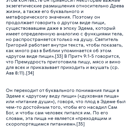
этом контексте он привносит некоторые важные
экзегетические размышления относительно Древа
жизни, а также его буквального и
метафорического значения. Поэтому он
продолжает говорить о другом виде пищи,
существовавшем даже в эпоху Эдема, который
имеет определенную аналогию с функциями тела,
но распространяется только на душу. Святитель
Григорий работает внутри текста, чтобы показать,
как много раз в Библии упоминается об этом
«другом виде пищи».[33] В Притч 9:1-5 говорится,
что Премудрость приготовила пищу, мясо и вино
для всех и приказывает приходить и вкушать (ср.
Авв 8:11).[34]
Он переходит от буквального понимания пищи в
Эдеме к «другому виду пищи» («духовная пища»
или «питание души»), говоря, что плод в Эдеме был
чем-то достойным того, чтобы его насадил Сам
Бог, и чтобы сам человек питался им. По его
словам, эта пища не является «преходящим и
скоропортящимся питанием».[35]