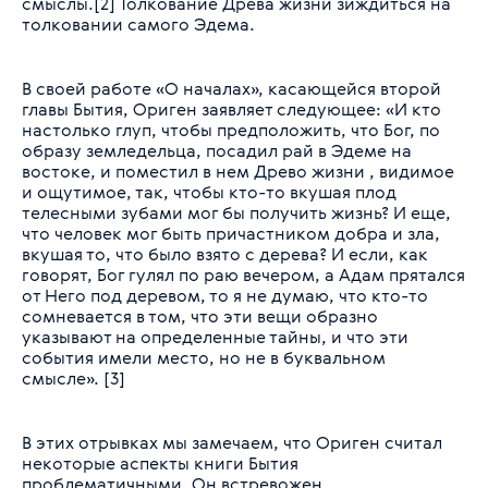
смыслы.[2] Толкование Древа жизни зиждиться на
толковании самого Эдема.
В своей работе «О началах», касающейся второй
главы Бытия, Ориген заявляет следующее:
«И кто
настолько глуп, чтобы предположить, что Бог, по
образу земледельца, посадил рай в Эдеме на
востоке, и поместил в нем Древо жизни , видимое
и ощутимое, так, чтобы кто-то вкушая плод
телесными зубами мог бы получить жизнь? И еще,
что человек мог быть причастником добра и зла,
вкушая то, что было взято с дерева? И если, как
говорят, Бог гулял по раю вечером, а Адам прятался
от Него под деревом, то я не думаю, что кто-то
сомневается в том, что эти вещи образно
указывают на определенные тайны, и что эти
события имели место, но не в буквальном
смысле».
[3]
В этих отрывках мы замечаем, что Ориген считал
некоторые аспекты книги Бытия
проблематичными. Он встревожен