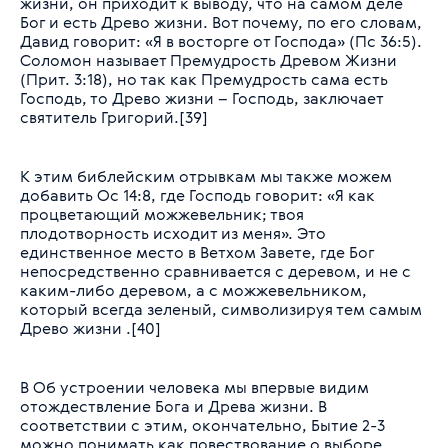
жизни, он приходит к выводу, что на самом деле
Бог и есть Древо жизни. Вот почему, по его словам,
Давид говорит: «Я в восторге от Господа» (Пс 36:5).
Соломон называет Премудрость Древом Жизни
(Прит. 3:18), но так как Премудрость сама есть
Господь, то Древо жизни – Господь, заключает
святитель Григорий.[39]
К этим библейским отрывкам мы также можем
добавить Ос 14:8, где Господь говорит: «Я как
процветающий можжевельник; твоя
плодотворность исходит из меня». Это
единственное место в Ветхом Завете, где Бог
непосредственно сравнивается с деревом, и не с
каким-либо деревом, а с можжевельником,
который всегда зеленый, символизируя тем самым
Древо жизни .[40]
В Об устроении человека мы впервые видим
отождествление Бога и Древа жизни. В
соответствии с этим, окончательно, Бытие 2-3
можно понимать как повествование о выборе