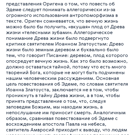
представления Оригена о том, что повесть об
Эдеме следует понимать аллегорически из-за
огромного использования антропоморфизма в
тексте. Ориген сомневается, что вечную жизнь
можно было бы получить, «вкушая» плод от Древа
жизни «телесными зубами». Аллегорическое
понимание Древа жизни было подвергнуто
критике святителем Иоанном Златоустым: Древо
жизни было земным деревом и буквально было
тем, что говорит Писание: деревом, плод которого
опосредует вечную жизнь. Как это было возможно,
должно оставаться тайной, потому что есть много
творений Бога, которые не могут быть подчинены
нашим человеческим рассуждениям. Основная
цель повествования об Эдеме, по словам святителя
Иоанна Златоуста, заключается не в том, чтобы
проникнуть в тайну Древа жизни, а в том, чтобы
принять представление о том, что, следуя
заповедям Божьим, мы находим жизнь, а
непослушание им приносит смерть. Аналогичным
образом, сравнивая повествование об Эдеме с
восхождением апостола Павла на небеса,
святитель Амвросий приходит к выводу, что людям