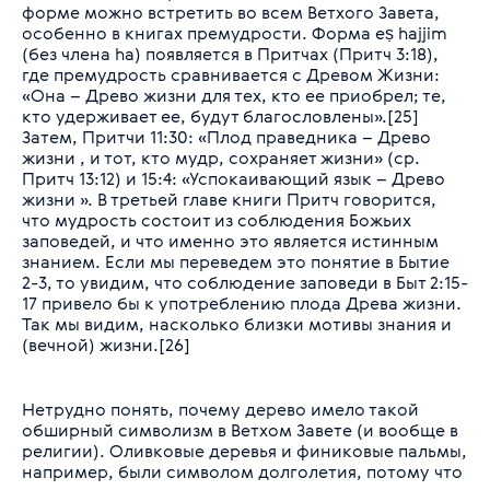
форме можно встретить во всем Ветхого Завета,
особенно в книгах премудрости. Форма eṣ hajjim
(без члена ha) появляется в Притчах (Притч 3:18),
где премудрость сравнивается с Древом Жизни:
«Она – Древо жизни для тех, кто ее приобрел; те,
кто удерживает ее, будут благословлены».[25]
Затем, Притчи 11:30: «Плод праведника – Древо
жизни , и тот, кто мудр, сохраняет жизни» (ср.
Притч 13:12) и 15:4: «Успокаивающий язык – Древо
жизни ». В третьей главе книги Притч говорится,
что мудрость состоит из соблюдения Божьих
заповедей, и что именно это является истинным
знанием. Если мы переведем это понятие в Бытие
2-3, то увидим, что соблюдение заповеди в Быт 2:15-
17 привело бы к употреблению плода Древа жизни.
Так мы видим, насколько близки мотивы знания и
(вечной) жизни.[26]
Нетрудно понять, почему дерево имело такой
обширный символизм в Ветхом Завете (и вообще в
религии). Оливковые деревья и финиковые пальмы,
например, были символом долголетия, потому что