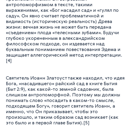
антропоморфизмом в тексте, такими
выражениями, как «Бог насадил сад» и «гулял по
саду». Он явно считает проблематичной и
видимость (историческую реальность) Древа
жизни: вечная жизнь не может быть передана
«съедением» плода «телесными зубами». Будучи
глубоко укорененным в александрийском
философском подходе, он издевается над
буквальным пониманием повествования Эдема и
защищает аллегорический метод интерпретации.
[4]
Святитель Иоанн Златоуст также находил, что идея
Бога, «насадившего» райский сад в книге Бытия
(Быт 2:9), как какой-то земной садовник, была
слишком антропоморфной. Поэтому мы должны
понимать слово «посадить в каком-то смысле,
подходящем Богу», говорит святитель Иоанн, а
именно, что Он приказывает, чтобы это
произошло, и таким образом сад возникает (как
это было и в первой главе Бытия).[5]