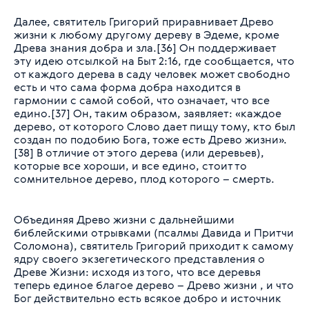
Далее, святитель Григорий приравнивает Древо
жизни к любому другому дереву в Эдеме, кроме
Древа знания добра и зла.[36] Он поддерживает
эту идею отсылкой на Быт 2:16, где сообщается, что
от каждого дерева в саду человек может свободно
есть и что сама форма добра находится в
гармонии с самой собой, что означает, что все
едино.[37] Он, таким образом, заявляет:
«каждое
дерево, от которого Слово дает пищу тому, кто был
создан по подобию Бога, тоже есть Древо жизни»
.
[38] В отличие от этого дерева (или деревьев),
которые все хороши, и все едино, стоит то
сомнительное дерево, плод которого – смерть.
Объединяя Древо жизни с дальнейшими
библейскими отрывками (псалмы Давида и Притчи
Соломона), святитель Григорий приходит к самому
ядру своего экзегетического представления о
Древе Жизни: исходя из того, что все деревья
теперь единое благое дерево – Древо жизни , и что
Бог действительно есть всякое добро и источник