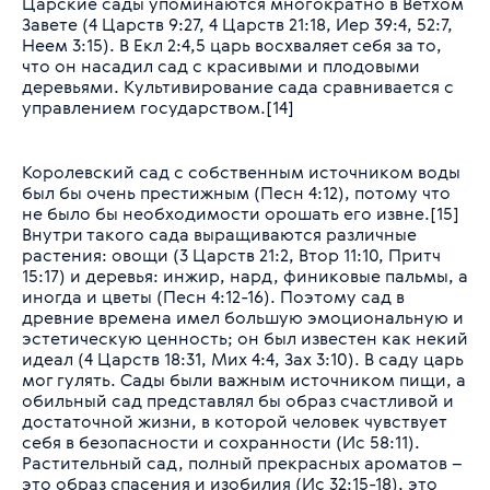
Царские сады упоминаются многократно в Ветхом
Завете (4 Царств 9:27, 4 Царств 21:18, Иер 39:4, 52:7,
Неем 3:15). В Екл 2:4,5 царь восхваляет себя за то,
что он насадил сад с красивыми и плодовыми
деревьями. Культивирование сада сравнивается с
управлением государством.[14]
Королевский сад с собственным источником воды
был бы очень престижным (Песн 4:12), потому что
не было бы необходимости орошать его извне.[15]
Внутри такого сада выращиваются различные
растения: овощи (3 Царств 21:2, Втор 11:10, Притч
15:17) и деревья: инжир, нард, финиковые пальмы, а
иногда и цветы (Песн 4:12-16). Поэтому сад в
древние времена имел большую эмоциональную и
эстетическую ценность; он был известен как некий
идеал (4 Царств 18:31, Мих 4:4, Зах 3:10). В саду царь
мог гулять. Сады были важным источником пищи, а
обильный сад представлял бы образ счастливой и
достаточной жизни, в которой человек чувствует
себя в безопасности и сохранности (Ис 58:11).
Растительный сад, полный прекрасных ароматов –
это образ спасения и изобилия (Ис 32:15-18), это