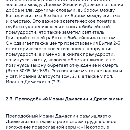
человека между Древом Жизни и Древом познания
добра и зла, другими словами, выбором между
Богом и жизнью без Бога, выбором между жизнью
и смертью. Это важное экзегетическое понятие,
глубоко укоренившееся в книгах библейской
премудрости, что также заметил святитель
Григорий в своей работе с библейским текстом.
Он сдвигает также центр повествования Бытия 2-3
от исторического повествования к жанру книг
премудрости; а именно, в книгах премудрости,
повинуясь закону, человек обретает жизнь, а не
повинуясь закону обретает отчуждение и смерть
(Втор 30:15-16; 1:39). Это понятие мы также нашли и
у свт. Иоанна Златоуста (см. 2.1), а также у прп.
Иоанна Дамаскина (2.3).
2.3. Преподобный Иоанн Дамаскин и Древо жизни
Преподобный Иоанн Дамаскин размышляет о
Древе жизни в главе о рае в своем труде «Точное
изложение православной веры»:
«Некоторые