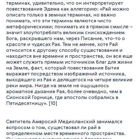
терминах, удивительно, что он интерпретирует
повествование Эдема как аллегорию:
«Рай можно
описать только в земных терминах, но важно
понимать, что эти термины являются чисто
метафорическими; понимать их в прямом смысле –
значит злоупотреблять великим снисхождением
Бога, раскрывшего нам, через Писание, что-то о
красоте и чудесах Рая. Тем не менее, хотя Рай
относится к другому способу существования и
находится вне времени и пространства, он все еще
может служить прямым источником благ для жизни
на Земле, факт, который повествование Бытия
выражает посредством изображений источника,
выходящего из Рая и делящегося на четыре великие
реки мира. Нигде на земле не ощущалось
ароматное дыхание Рая, более очевидно, чем в
Сионской Горнице, где апостолы собрались в
Пятидесятницу».
[10]
Святитель Амвросий Медиоланский занимался
вопросом о том, существовал ли рай в
определенном месте временного пространства.