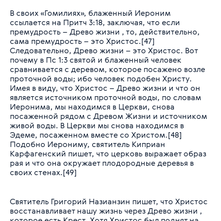
В своих «Гомилиях», блаженный Иероним
ссылается на Притч 3:18, заключая, что если
премудрость – Древо жизни , то, действительно,
сама премудрость – это Христос.[47]
Следовательно, Древо жизни – это Христос. Вот
почему в Пс 1:3 святой и блаженный человек
сравнивается с деревом, которое посажено возле
проточной воды; ибо человек подобен Христу.
Имея в виду, что Христос – Древо жизни и что он
является источником проточной воды, по словам
Иеронима, мы находимся в Церкви, снова
посаженной рядом с Древом Жизни и источником
живой воды. В Церкви мы снова находимся в
Эдеме, посаженном вместе со Христом.[48]
Подобно Иерониму, святитель Киприан
Карфагенский пишет, что церковь выражает образ
рая и что она окружает плодородные деревья в
своих стенах.[49]
Святитель Григорий Назианзин пишет, что Христос
восстанавливает нашу жизнь через Древо жизни ,
которое есть Крест. Хотя Христос был поднят на