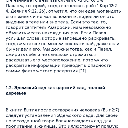
Он начинает с анализа случая с Апостолом
Павлом, который, когда вознесся в рай (1 Кор 12:2-
4, Деяния 9:22, 26), отметил, что он едва мог видеть
его в живых и не мог вспомнить, видел ли он это
видение в теле или вне тела. Если это так, то,
говорит святитель Амвросий, нам невозможно
объявить место нахождения рая. Если Павел
услышал слова, которые запрещено раскрывать,
тогда мы также не можем показать рай, даже если
бы увидели его. Мы должны тогда, как и Павел,
смирить себя и не слишком стремиться
раскрывать его местоположение, потому что
раскрытие информации приводит к опасности
самим фактом этого раскрытия.[11]
1.2. Эдемский сад как царский сад, полный
деревьев
В книги Бытия после сотворения человека (Быт 2:7)
следует установления Эдемского сада. Для своей
новосозданной твари Бог «насаждает» сад для
пропитания и жилища. Это иллюстрирует прямую