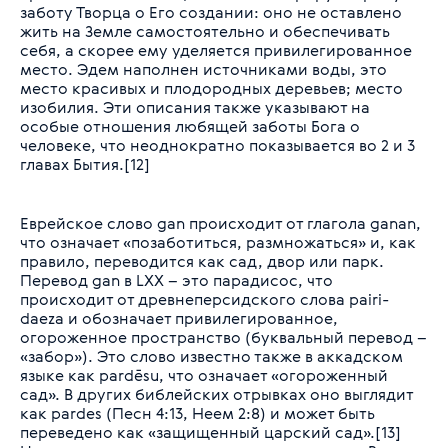
заботу Творца о Его создании: оно не оставлено
жить на Земле самостоятельно и обеспечивать
себя, а скорее ему уделяется привилегированное
место. Эдем наполнен источниками воды, это
место красивых и плодородных деревьев; место
изобилия. Эти описания также указывают на
особые отношения любящей заботы Бога о
человеке, что неоднократно показывается во 2 и 3
главах Бытия.[12]
Еврейское слово
gan
происходит от глагола
ganan
,
что означает «позаботиться, размножаться» и, как
правило, переводится как сад, двор или парк.
Перевод
gan
в LXX – это парадисос, что
происходит от древнеперсидского слова
pairi-
daeza
и обозначает привилегированное,
огороженное пространство (буквальный перевод –
«забор»). Это слово известно также в аккадском
языке как
pardēsu,
что означает «огороженный
сад». В других библейских отрывках оно выглядит
как pardes (Песн 4:13, Неем 2:8) и может быть
переведено как «защищенный царский сад».[13]