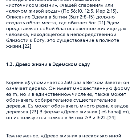
«источником жизни», «чашей спасения» или
«ключом живой воды» (Пс 36:10, 12:3, Иер 2:13).
Описание Эдема в Бытии (Быт 2:8-15) должно
создать образ места, где обитает Бог.[21] Эдем
представляет собой благословенное жилище для
человека, находящегося в непосредственной
близости к Богу, это существование в полноте
жизни.[22]
1.3. Древо жизни в Эдемском саду
Корень
eṣ
упоминается 330 раз в Ветхом Завете; он
означает дерево. Он имеет множественную форму
eṣim
, но и в единственном числе es, также может
обозначать собирательное существительное
деревья. Eṣ может обозначать много разных видов
деревьев.[23] В форме «Древо жизни» ('eṣ hahajjim),
он используется только в Бытии 2:9 и 3:22.[24]
Тем не менее, «Древо жизни» в несколько иной