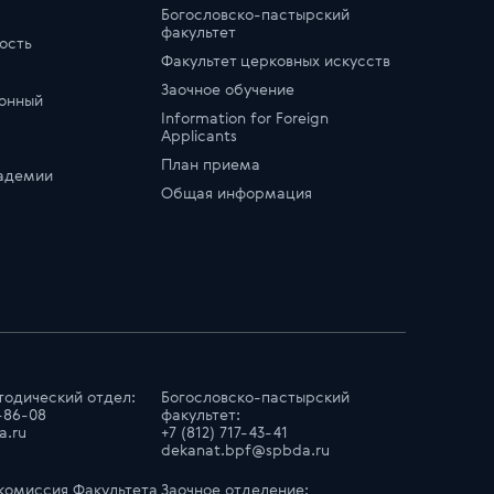
Богословско-пастырский
факультет
ость
Факультет церковных искусств
Заочное обучение
онный
Information for Foreign
Applicants
План приема
кадемии
Общая информация
тодический отдел:
Богословско-пастырский
7-86-08
факультет:
.ru
+7 (812) 717-43-41
dekanat.bpf@spbda.ru
комиссия Факультета
Заочное отделение: