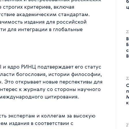
б
 строгих критериев, включая
ц
тствие академическим стандартам.
ачимость издания для российской
ти для интеграции в глобальные
2
В
Б
с
В
I и ядро РИНЦ подтверждает его статус
бласти богословия, истории философии,
2
. Это открывает новые перспективы для
С
нтерес к журналу со стороны научного
п
 международного цитирования.
М
к
ть экспертам и коллегам за высокую
ем издания в соответствии с
2