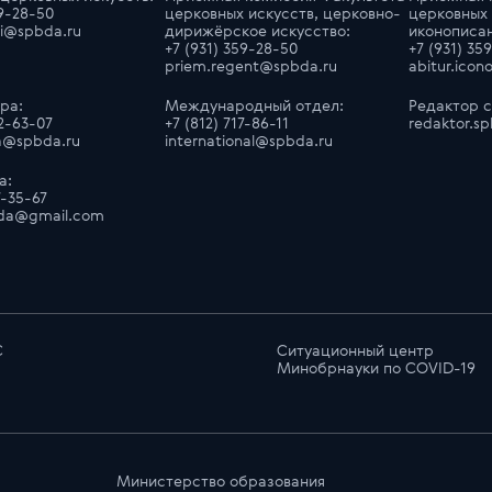
59-28-50
церковных искусств, церковно-
церковных 
ci@spbda.ru
дирижёрское искусство:
иконописа
+7 (931) 359-28-50
+7 (931) 35
priem.regent@spbda.ru
abitur.ico
ра:
Международный отдел:
Редактор с
32-63-07
+7 (812) 717-86-11
redaktor.s
ra@spbda.ru
international@spbda.ru
а:
7-35-67
pbda@gmail.com
С
Ситуационный центр
Минобрнауки по COVID-19
Министерство образования