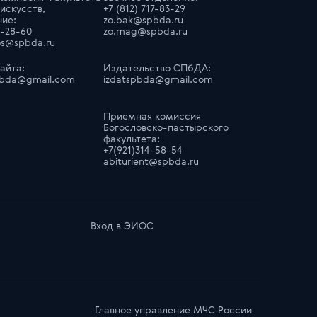
искусств,
+7 (812) 717-83-29
ние:
zo.bak@spbda.ru
9-28-60
zo.mag@spbda.ru
nos@spbda.ru
айта:
Издательство СПбДА:
pbda@gmail.com
izdatspbda@gmail.com
Приемная комиссия
Богословско-пастырского
факультета:
+7(921)314-58-54
abiturient@spbda.ru
Вход в ЭИОС
Главноe управлениe МЧС России