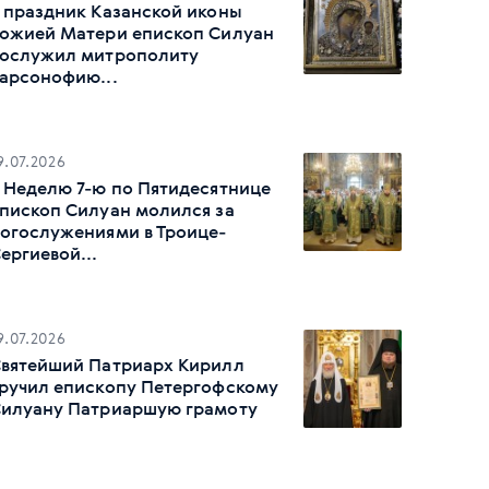
 праздник Казанской иконы
ожией Матери епископ Силуан
ослужил митрополиту
арсонофию...
9.07.2026
 Неделю 7-ю по Пятидесятнице
пископ Силуан молился за
огослужениями в Троице-
ергиевой...
9.07.2026
вятейший Патриарх Кирилл
ручил епископу Петергофскому
илуану Патриаршую грамоту