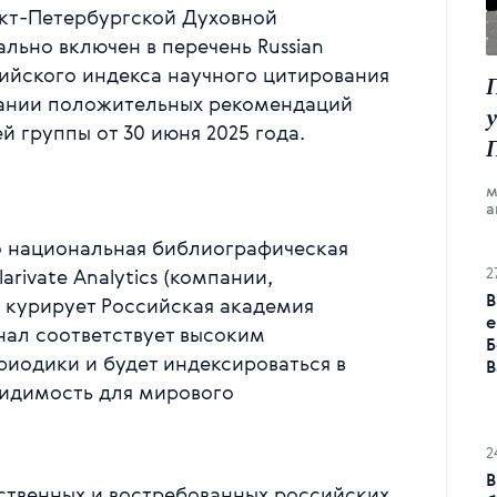
нкт-Петербургской Духовной
льно включен в перечень Russian
оссийского индекса научного цитирования
вании положительных рекомендаций
й группы от 30 июня 2025 года.
м
а
 это национальная библиографическая
2
rivate Analytics (компании,
В
ё курирует Российская академия
е
рнал соответствует высоким
Б
иодики и будет индексироваться в
В
видимость для мирового
2
В
ственных и востребованных российских