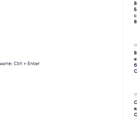
В
Б
с
В
1
В
е
те: Ctrl + Enter
б
С
1
С
в
С