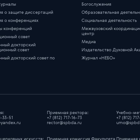
журналы
Богослужения
я о защите диссертаций
Образовательная деятельн
я о конференциях
Социальная деятельность
ы конференций
Межвузовский координаци
центр
ционный совет
Медиа
нный докторский
ионный совет
Издательство Духовной А
ный докторский совет по
Журнал «НЕБО»
я:
Приемная ректора:
Учебно-ме
7-33-51
+7 (812) 717-16-73
+7 (812) 71
@yandex.ru
rector@spbda.ru
umo@spbda
 церковных искусств:
Приемная комиссия Факультета
Приемная 