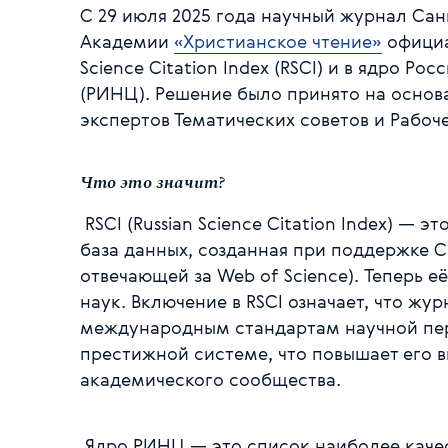
С 29 июля 2025 года научный журнал Са
Академии
«Христианское чтение»
официа
Science Citation Index (RSCI) и в ядро Р
(РИНЦ). Решение было принято на осно
экспертов Тематических советов и Рабоче
Что это значит?
RSCI (Russian Science Citation Index) —
база данных, созданная при поддержке Cla
отвечающей за Web of Science). Теперь е
наук. Включение в RSCI означает, что жу
международным стандартам научной пер
престижной системе, что повышает его 
академического сообщества.
Ядро РИНЦ — это список наиболее каче