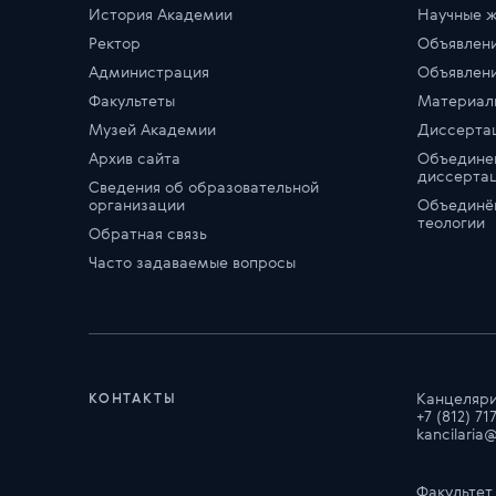
История Академии
Научные 
Ректор
Объявлени
Администрация
Объявлени
Факультеты
Материал
Музей Академии
Диссерта
Архив сайта
Объедине
диссертац
Сведения об образовательной
организации
Объединён
теологии
Обратная связь
Часто задаваемые вопросы
Канцеляри
КОНТАКТЫ
+7 (812) 71
kancilaria
Факультет