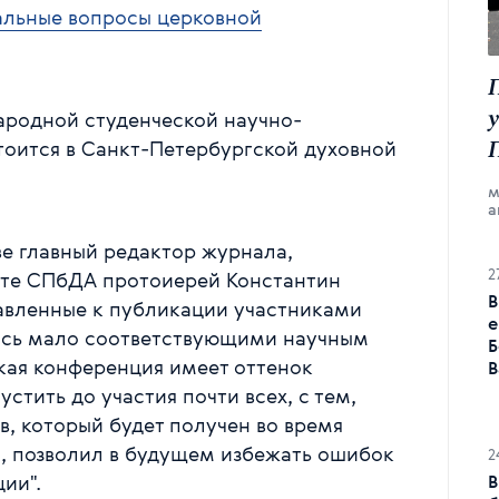
альные вопросы церковной
ародной студенческой научно-
стоится в Санкт-Петербургской духовной
м
а
ве главный редактор журнала,
2
оте СПбДА протоиерей Константин
В
авленные к публикации участниками
е
лись мало соответствующими научным
Б
ская конференция имеет оттенок
В
тить до участия почти всех, с тем,
в, который будет получен во время
, позволил в будущем избежать ошибок
2
ии".
В