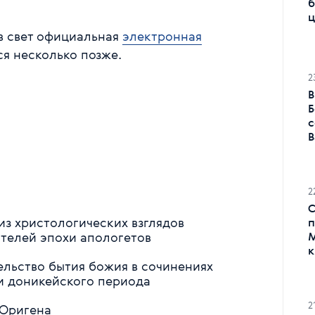
б
ц
в свет официальная
электронная
я несколько позже.
2
В
Б
с
В
2
С
из христологических взглядов
п
ателей эпохи апологетов
М
к
тельство бытия божия в сочинениях
и доникейского периода
2
 Оригена