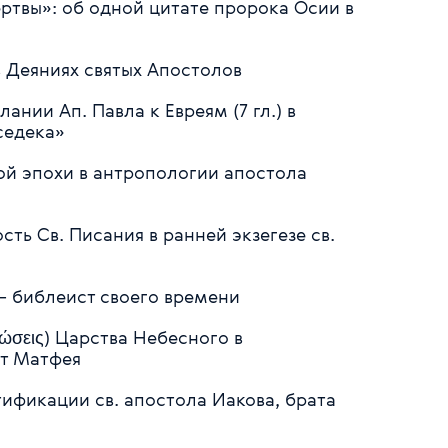
ертвы»: об одной цитате пророка Осии в
в Деяниях святых Апостолов
ании Ап. Павла к Евреям (7 гл.) в
седека»
ой эпохи в антропологии апостола
сть Св. Писания в ранней экзегезе св.
— библеист своего времени
ώσεις) Царства Небесного в
от Матфея
ификации св. апостола Иакова, брата