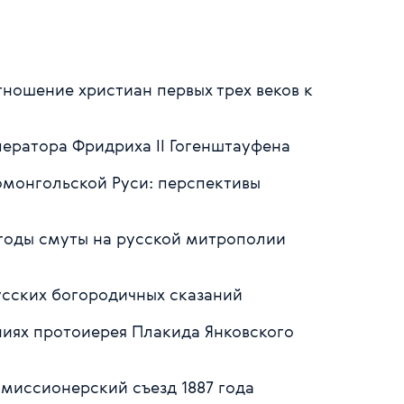
ношение христиан первых трех веков к
мператора Фридриха II Гогенштауфена
омонгольской Руси: перспективы
в годы смуты на русской митрополии
усских богородичных сказаний
ениях протоиерея Плакида Янковского
 миссионерский съезд 1887 года