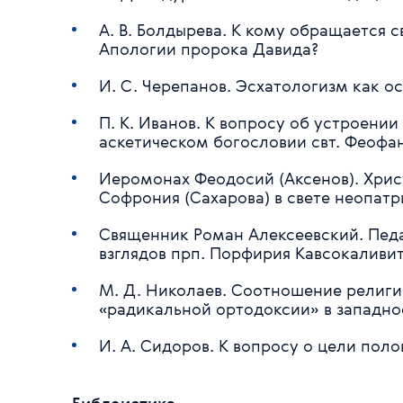
А. В. Болдырева. К кому обращается
Апологии пророка Давида?
И. С. Черепанов. Эсхатологизм как о
П. К. Иванов. К вопросу об устроении
аскетическом богословии свт. Феофа
Иеромонах Феодосий (Аксенов). Хри
Софрония (Сахарова) в свете неопатр
Священник Роман Алексеевский. Педа
взглядов прп. Порфирия Кавсокаливи
М. Д. Николаев. Соотношение религио
«радикальной ортодоксии» в западн
И. А. Сидоров. К вопросу о цели пол