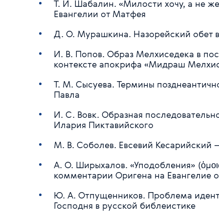
Т. И. Шабалин. «Милости хочу, а не ж
Евангелии от Матфея
Д. О. Мурашкина. Назорейский обет 
И. В. Попов. Образ Мелхиседека в посл
контексте апокрифа «Мидраш Мелхи
Т. М. Сысуева. Термины позднеантичн
Павла
И. С. Вовк. Образная последовательно
Илария Пиктавийского
М. В. Соболев. Евсевий Кесарийский 
А. О. Ширыхалов. «Уподобления» (ὁμοι
комментарии Оригена на Евангелие 
Ю. А. Отпущенников. Проблема идент
Господня в русской библеистике