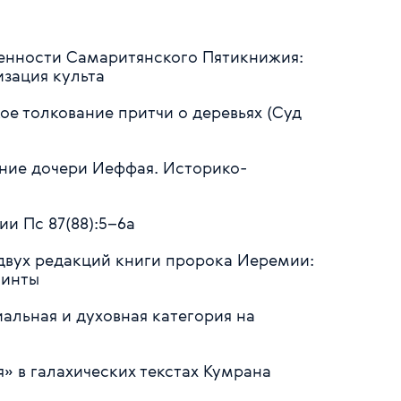
обенности Самаритянского Пятикнижия:
изация культа
ое толкование притчи о деревьях (Суд
ние дочери Иеффая. Историко-
ии Пс 87(88):5–6а
двух редакций книги пророка Иеремии:
гинты
иальная и духовная категория на
я» в галахических текстах Кумрана