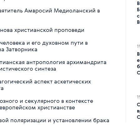
В
Б
 святитель Амвросий Медиоланский в
с
В
снова христианской проповеди
 человека и его духовном пути в
1
на Затворника
В
е
стианская антропология архимандрита
б
истического синтеза
С
гогический аспект аскетических
та
1
зного и секулярного в контексте
С
оевропейском христианстве
в
С
овой поляризации и установлении брака