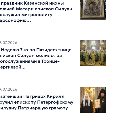
 праздник Казанской иконы
ожией Матери епископ Силуан
ослужил митрополиту
арсонофию...
9.07.2026
 Неделю 7-ю по Пятидесятнице
пископ Силуан молился за
огослужениями в Троице-
ергиевой...
9.07.2026
вятейший Патриарх Кирилл
ручил епископу Петергофскому
илуану Патриаршую грамоту