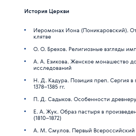
История Церкви
Иеромонах Иона (Поникаровский). От
клятве
О. О. Брехов. Религиозные взгляды и
А. А. Езикова. Женское монашество д
исследований
Н. Д. Кадура. Позиция преп. Сергия 
1378–1385 гг.
П. Д. Садыков. Особенности древнер
Е. А. Жук. Образ пастыря в произвед
(1810–1872)
А. М. Смулов. Первый Всероссийский