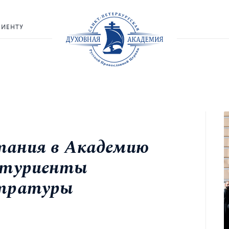
РИЕНТУ
тания в Академию
итуриенты
стратуры