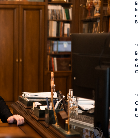
В
Б
с
В
1
В
е
б
С
1
С
в
С