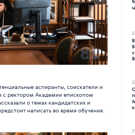
б
ц
2
В
Б
с
В
2
отенциальные аспиранты, соискатели и
С
че с ректором Академии епископом
п
М
ссказали о темах кандидатских и
к
редстоит написать во время обучения.
2