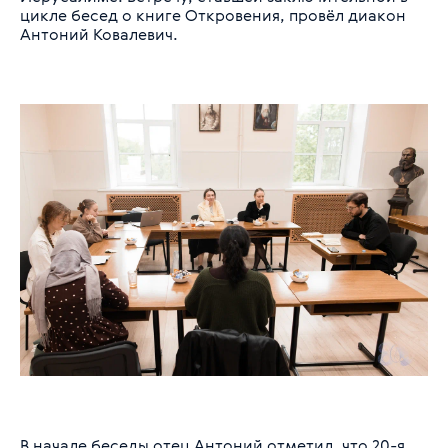
цикле бесед о книге Откровения, провёл диакон
Антоний Ковалевич.
В начале беседы отец Антоний отметил, что 20-я