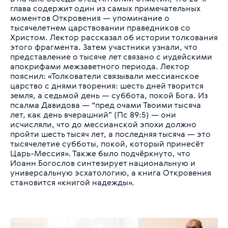
глава содержит один из самых примечательных
моментов Откровения — упоминание о
тысячелетнем царствовании праведников со
Христом. Лектор рассказал об истории толкования
этого фрагмента. Затем участники узнали, что
представление о тысяче лет связано с иудейскими
апокрифами межзаветного периода. Лектор
пояснил: «Толкователи связывали мессианское
царство с днями творения: шесть дней творится
земля, а седьмой день — суббота, покой Бога. Из
псалма Давидова — “пред очами Твоими тысяча
лет, как день вчерашний” (Пс 89:5) — они
исчисляли, что до мессианской эпохи должно
пройти шесть тысяч лет, а последняя тысяча — это
тысячелетие субботы, покой, который принесёт
Царь-Мессия». Также было подчёркнуто, что
Иоанн Богослов синтезирует национальную и
универсальную эсхатологию, а книга Откровения
становится «книгой надежды».