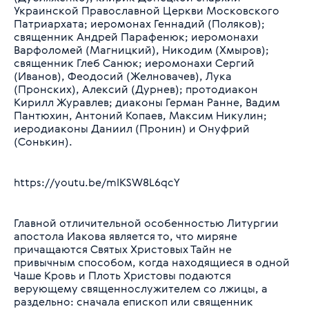
Украинской Православной Церкви Московского
Патриархата; иеромонах Геннадий (Поляков);
священник Андрей Парафенюк; иеромонахи
Варфоломей (Магницкий), Никодим (Хмыров);
священник Глеб Санюк; иеромонахи Сергий
(Иванов), Феодосий (Желновачев), Лука
(Пронских), Алексий (Дурнев); протодиакон
Кирилл Журавлев; диаконы Герман Ранне, Вадим
Пантюхин, Антоний Копаев, Максим Никулин;
иеродиаконы Даниил (Пронин) и Онуфрий
(Сонькин).
https://youtu.be/mIKSW8L6qcY
Главной отличительной особенностью Литургии
апостола Иакова является то, что миряне
причащаются Святых Христовых Тайн не
привычным способом, когда находящиеся в одной
Чаше Кровь и Плоть Христовы подаются
верующему священнослужителем со лжицы, а
раздельно: сначала епископ или священник