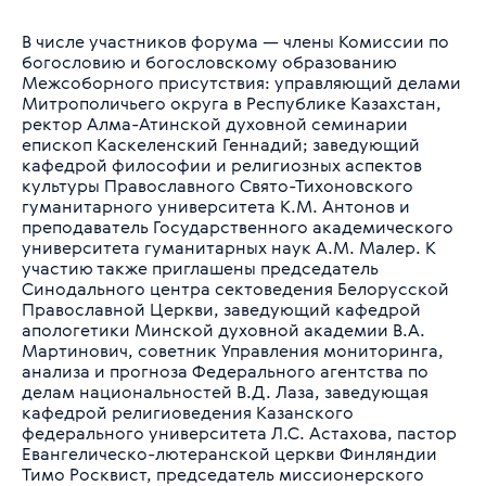
В числе участников форума — члены Комиссии по
богословию и богословскому образованию
Межсоборного присутствия: управляющий делами
Митрополичьего округа в Республике Казахстан,
ректор Алма-Атинской духовной семинарии
епископ Каскеленский Геннадий; заведующий
кафедрой философии и религиозных аспектов
культуры Православного Свято-Тихоновского
гуманитарного университета К.М. Антонов и
преподаватель Государственного академического
университета гуманитарных наук А.М. Малер. К
участию также приглашены председатель
Синодального центра сектоведения Белорусской
Православной Церкви, заведующий кафедрой
апологетики Минской духовной академии В.А.
Мартинович, советник Управления мониторинга,
анализа и прогноза Федерального агентства по
делам национальностей В.Д. Лаза, заведующая
кафедрой религиоведения Казанского
федерального университета Л.С. Астахова, пастор
Евангелическо-лютеранской церкви Финляндии
Тимо Росквист, председатель миссионерского