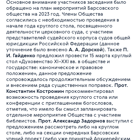
Основное внимание участников заседания было
обращено на план мероприятий Барсовского
общества на 2023 год. Члены Общества
согласились с необходимостью проведения в
начале года круглого стола, посвященного
деятельности церковного суда, с участием
представителей судейского корпуса судов общей
юрисдикции Российской Федерации (данное
уточнение было внесено
А. А. Дорской
). Также
П.
И. Гайденко
предложил провести 15 марта круглый
стол «Духовенство XI–XXI вв. в обществе и
государстве: каноническое и правовое
положение», данное предложение
сопровождалось продолжительным обсуждением
и внесением ряда существенных поправок.
Прот.
Константин Костромин
прокомментировал
возможность проведения круглого стола или
конференции с приглашением богословов,
отметив, что имело бы смысл запланировать
отдельное мероприятие Общества с участием
библеистов.
Прот. Александр Задорнов
выступил с
предложением рассмотреть либо на круглом
столе, либо на секции очередных Барсовских
чтений проект (либо уже принятый Архиерейским