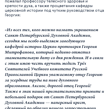
пожелал профессору телесного здоровья и
крепости духа, а также процветания кафедры
церковной истории под чутким руководством отца
Георгия:
«Из всех тех, кого можно назвать украшением
Санкт-Петербургской Духовной Академии,
сегодня мы особо выделяем заведующего
кафедрой истории Церкви протоиерея Георгия
Митрофанова, который недавно отметил
знаменательную дату со дня рождения. И в связи
с этим имею честь вручить медаль Трёх
Святителей Учебного комитета Русской
Православной Церкви уважаемому отцу Георгию
за усердные труды на ниве духовного
образования. Аксиос, дорогой отец Георгий!
Также в знак нашей признательности примите и
небольшой подарок от Санкт-Петербургской
Духовной Академии — наперсный крест,
сделанный по образцу нашего запрестольного